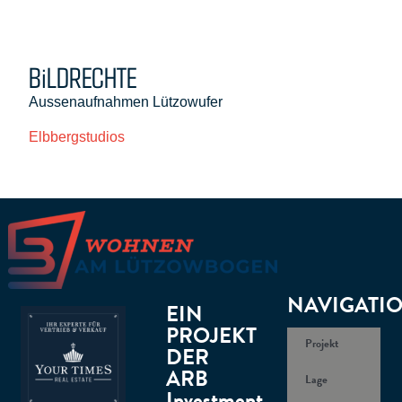
BiLDRECHTE
Aussenaufnahmen Lützowufer
Elbbergstudios
NAVIGATI
EIN
PROJEKT
Projekt
DER
ARB
Lage